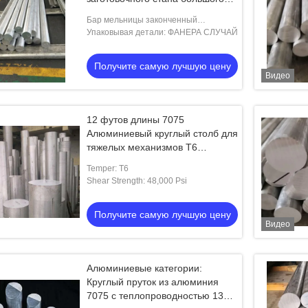
диаметра 7075 законченный
Бар мельницы законченный
алюминиевый: мельница большого
Упаковывая детали: ФАНЕРА СЛУЧАЙ
диаметра закончила бар т651
стандарта 7075 астм алюминиевый
Получите самую лучшую цену
круглый используемый в
Видео
12 футов длины 7075
Алюминиевый круглый столб для
тяжелых механизмов T6
температуры
Temper: T6
Shear Strength: 48,000 Psi
Получите самую лучшую цену
Видео
Алюминиевые категории:
Круглый пруток из алюминия
7075 с теплопроводностью 130