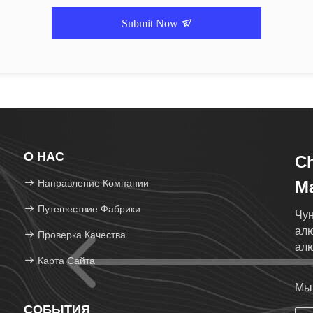
Submit Now
О НАС
C
Направление Компании
Ma
Путешествие Фабрики
Чун
алю
Проверка Качества
алю
Карта Сайта
ал
Мы 
СОБЫТИЯ