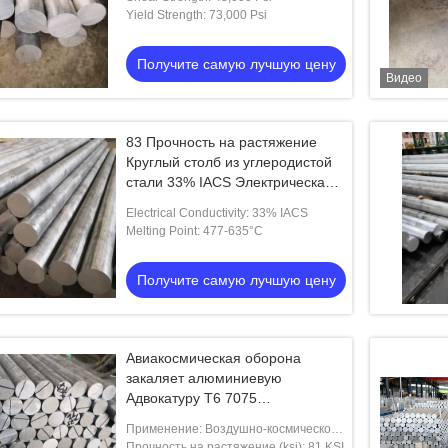
квадратный дюйм
Yield Strength: 73,000 Psi
Получите самую лучшую цену
Видео
83 Прочность на растяжение
Круглый столб из углеродистой
стали 33% IACS Электрическая
проводимость для
Electrical Conductivity: 33% IACS
промышленности и приложений
Melting Point: 477-635°C
Получите самую лучшую цену
Авиакосмическая оборона
закаляет алюминиевую
Адвокатуру T6 7075
высокопрочную
Применение: Воздушно-космическое
пространство, оборона, валы,
Прочность на растяжение (ksi): 81 KSI