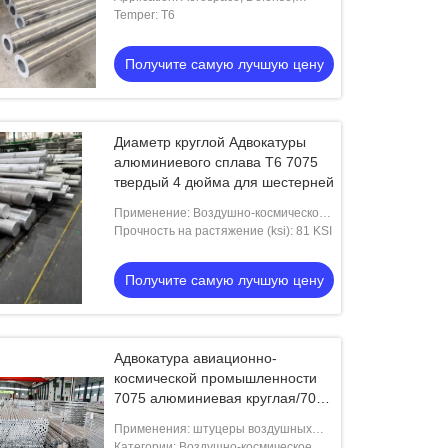
Shafts, Gears
Temper: T6
Получите самую лучшую цену
Диаметр круглой Адвокатуры
алюминиевого сплава T6 7075
твердый 4 дюйма для шестерней
Применение: Воздушно-космическое
пространство, оборона, валы,
Прочность на растяжение (ksi): 81 KSI
шестерни
Получите самую лучшую цену
Адвокатура авиационно-
космической промышленности
7075 алюминиевая круглая/7075
квартирует алюминиевое
Применения: штуцеры воздушных
хорошее управление коррозии
судн, шестерни, валы, части
Категории: Воздушно-космическое