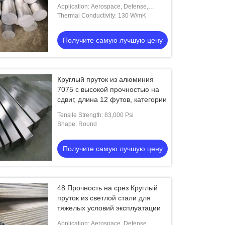
отделкой Mill Finish
Application: Aerospace, Defense,
Shafts, Gears
Thermal Conductivity: 130 W/mK
Получите самую лучшую цену
Круглый пруток из алюминия
7075 с высокой прочностью на
сдвиг, длина 12 футов, категории
Tensile Strength: 83,000 Psi
Shape: Round
Получите самую лучшую цену
48 Прочность на срез Круглый
пруток из светлой стали для
тяжелых условий эксплуатации
Application: Aerospace, Defense,