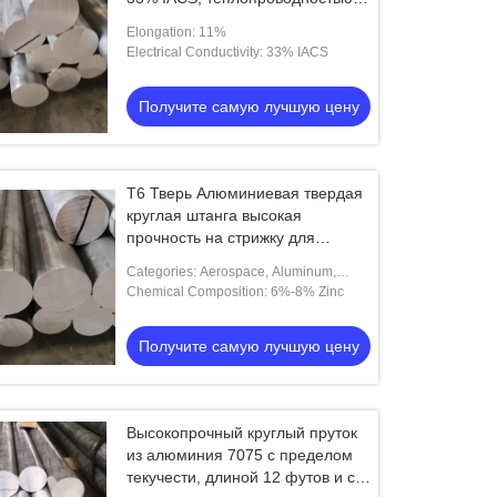
130 Вт/мК и относительным
Elongation: 11%
удлинением 11%
Electrical Conductivity: 33% IACS
Получите самую лучшую цену
T6 Тверь Алюминиевая твердая
круглая штанга высокая
прочность на стрижку для
промышленных применений
Categories: Aerospace, Aluminum,
Defense, Round Bar.
Chemical Composition: 6%-8% Zinc
Получите самую лучшую цену
Высокопрочный круглый пруток
из алюминия 7075 с пределом
текучести, длиной 12 футов и с