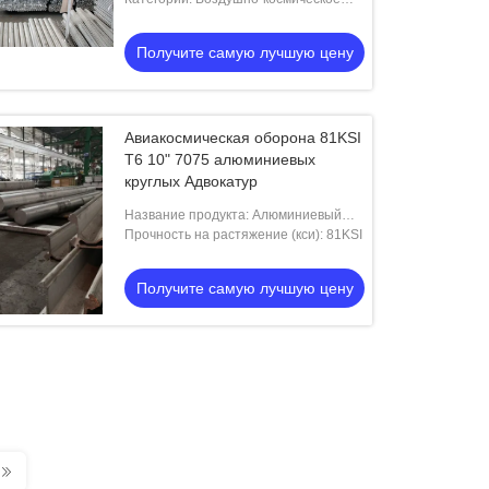
под напряжением
взрывателя, ракеты, регулируя
пространство, алюминий, оборона,
клапаны, ключи, воздушны
круглая Адвокатура.
Получите самую лучшую цену
Авиакосмическая оборона 81KSI
T6 10" 7075 алюминиевых
круглых Адвокатур
Название продукта: Алюминиевый
диаметр круглой Адвокатуры 7075 10
Прочность на растяжение (кси): 81KSI
дюймов диаметра
Получите самую лучшую цену