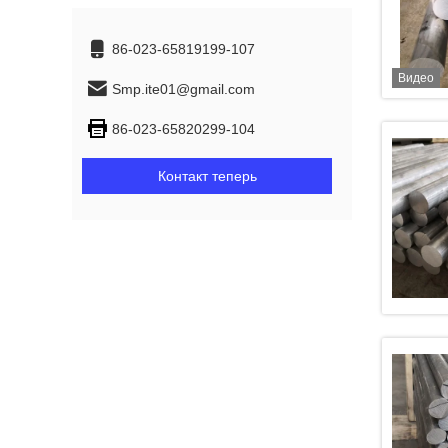
86-023-65819199-107
Видео
Smp.ite01@gmail.com
86-023-65820299-104
Контакт теперь