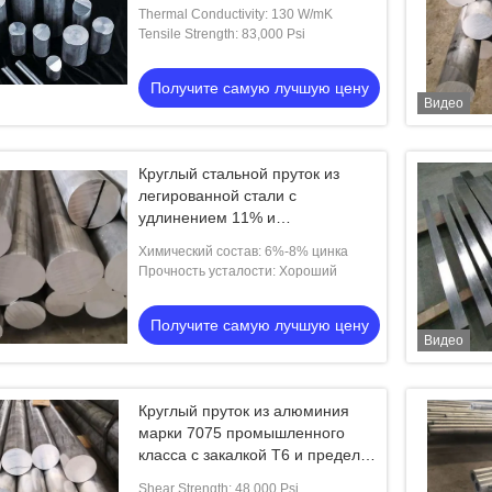
Вт/мК и поверхностью с
Thermal Conductivity: 130 W/mK
отделкой Mill Finish
Tensile Strength: 83,000 Psi
Получите самую лучшую цену
Видео
Круглый стальной пруток из
легированной стали с
удлинением 11% и
температурой плавления 477-
Химический состав: 6%-8% цинка
635°C для тяжелых условий
Прочность усталости: Хороший
эксплуатации и больших
нагрузок
Получите самую лучшую цену
Видео
Круглый пруток из алюминия
марки 7075 промышленного
класса с закалкой T6 и пределом
текучести 000 фунтов на
Shear Strength: 48,000 Psi