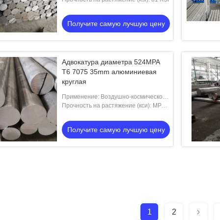
шестерни
Получите самую лучшую цену
Адвокатура диаметра 524MPA
T6 7075 35mm алюминиевая
круглая
Применение: Воздушно-космическое
пространство, оборона, валы,
Прочность на растяжение (кси): MPa
шестерни
524
Получите самую лучшую цену
1
2