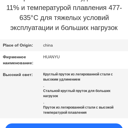
11% и температурой плавления 477-
ПРОВЕРКА
635°C для тяжелых условий
КАЧЕСТВА
эксплуатации и больших нагрузок
СВЯЖИТЕСЬ
Place of Origin:
china
МЫ
Фирменное
HUANYU
наименование:
Высокий свет:
Круглый пруток из легированной стали с
НОВОСТИ
высоким удлинением
,
Стальной круглый пруток для больших
СПРОСИТЕ
нагрузок
,
Пруток из легированной стали с высокой
ЦИТАТУ
температурой плавления