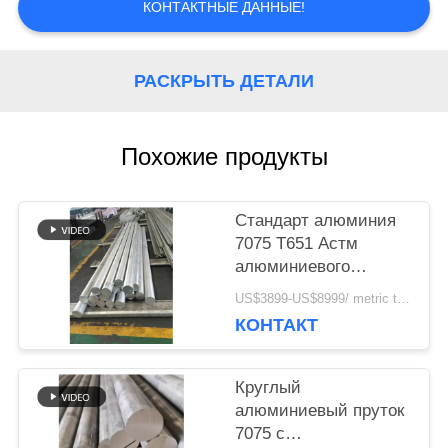
КАРТА
КОНТАКТНЫЕ ДАННЫЕ!
САЙТА
РАСКРЫТЬ ДЕТАЛИ
ПОЛИТИКА
Похожие продукты
УЕДИНЕНИЯ
Стандарт алюминия
7075 Т651 Астм
алюминиевого
круглого
US$3899-US$8999/ metric ton MOQ:1 метрическая тонна
заготовочного стана
КОНТАКТ
большого диаметра
7075 законченный
Круглый
алюминиевый пруток
7075 с