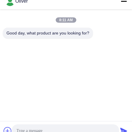
Oliver
Алюминиевая
7075 алюминиевых
твердая круглая
круглых Адвокатур
Адвокатура
8:11 AM
Good day, what product are you looking for?
2024 алюминиевых
алюминий
круглых Адвокатуры
прессовал профили
алюминиевая плита
Лист алюминия
листа
воздушных судн
Алюминиевый
Морская плита
круглый
алюминия ранга
трубопровод
Подпишитесь