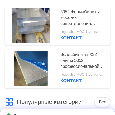
УЕДИНЕНИЯ
5052 Формабилиты
морских
сопротивления
Рорросион толщины
negotiable MOQ:1 метрическая тонна
плиты 34мм ранга
КОНТАКТ
Х32 алюминиевых
превосходный
Велдабилиты Х32
плиты 5052
профессиональной
морской ранга
negotiable MOQ:1 метрическая тонна
алюминиевый
КОНТАКТ
хороший
Популярные категории
Все