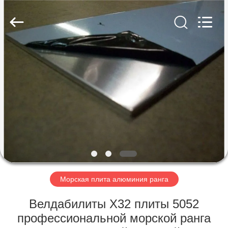
Chongqing
Huanyu
Aluminum
Material
Co.,
Ltd..
All
Rights
ДОМ
Reserved.
ПРОДУКТЫ
О
НАС
ПУТЕШЕСТВИЕ
ФАБРИКИ
Морская плита алюминия ранга
Велдабилиты Х32 плиты 5052
ПРОВЕРКА
профессиональной морской ранга