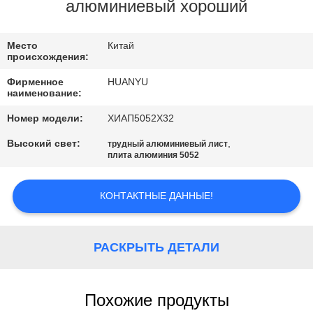
КАЧЕСТВА
алюминиевый хороший
СВЯЖИТЕСЬ
Место
Китай
происхождения:
МЫ
Фирменное
HUANYU
наименование:
НОВОСТИ
Номер модели:
ХИАП5052Х32
Высокий свет:
,
трудный алюминиевый лист
СПРОСИТЕ
плита алюминия 5052
ЦИТАТУ
КОНТАКТНЫЕ ДАННЫЕ!
КАРТА
САЙТА
РАСКРЫТЬ ДЕТАЛИ
ПОЛИТИКА
Похожие продукты